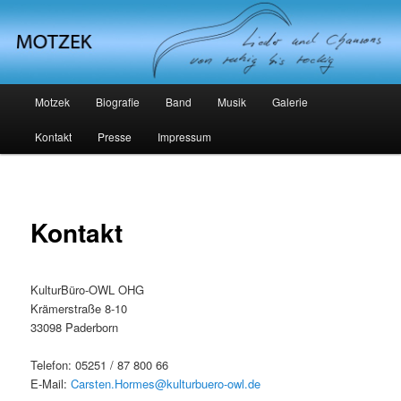
Michael Motzek
Hauptmenü
Motzek
Biografie
Band
Musik
Galerie
Zum Inhalt wechseln
Kontakt
Presse
Impressum
Kontakt
KulturBüro-OWL OHG
Krämerstraße 8-10
33098 Paderborn
Telefon: 05251 / 87 800 66
E-Mail:
Carsten.Hormes@kulturbuero-owl.de